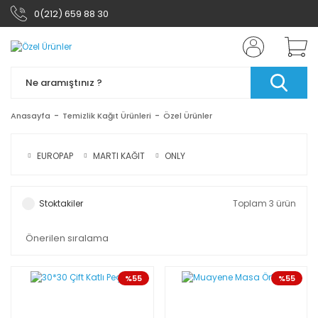
0(212) 659 88 30
Anasayfa
Temizlik Kağıt Ürünleri
Özel Ürünler
EUROPAP
MARTI KAĞIT
ONLY
Stoktakiler
Toplam 3 ürün
%55
%55