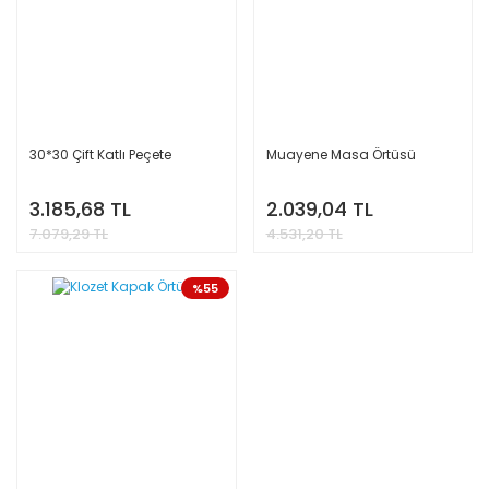
30*30 Çift Katlı Peçete
Muayene Masa Örtüsü
3.185,68 TL
2.039,04 TL
7.079,29 TL
4.531,20 TL
%55