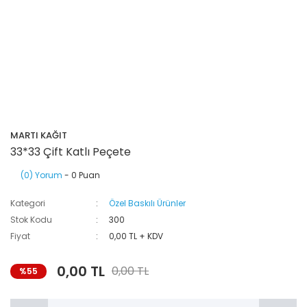
MARTI KAĞIT
33*33 Çift Katlı Peçete
(0) Yorum
- 0 Puan
Kategori
Özel Baskılı Ürünler
Stok Kodu
300
Fiyat
0,00 TL + KDV
0,00 TL
0,00 TL
%55