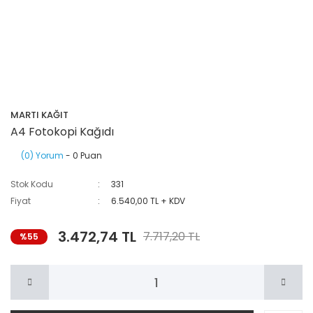
MARTI KAĞIT
A4 Fotokopi Kağıdı
(0) Yorum
- 0 Puan
Stok Kodu
331
Fiyat
6.540,00 TL + KDV
3.472,74 TL
7.717,20 TL
%55