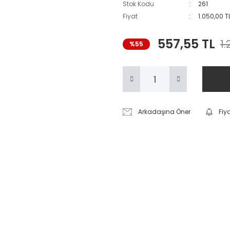
Stok Kodu
261
Fiyat
1.050,00 T
557,55 TL
1.
%55
Arkadaşına Öner
Fiy