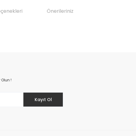
eçenekleri
Önerileriniz
da yetersiz gördüğünüz noktaları öneri formunu kullanarak tarafımıza il
Bu ürüne ilk yorumu siz yapın!
Yorum Yaz
 Olun !
Kayıt Ol