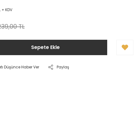
L + KDV
239,00 TL
Sepete Ekle
atı Düşünce Haber Ver
Paylaş