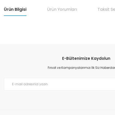
Ürün Bilgisi
Ürün Yorumları
Taksit S
Bu ürünün fiyat bilgisi, resim, ürün açıklamalarında ve diğer konular
Görüş ve önerileriniz için teşekkür ederiz.
E-Bültenimize Kaydolun
Ürün resmi kalitesiz, bozuk veya görüntülenemiyor.
Ürün açıklamasında eksik bilgiler bulunuyor.
Fırsat ve Kampanyalarımızı İlk Siz Haberdar
Ürün bilgilerinde hatalar bulunuyor.
Ürün fiyatı diğer sitelerden daha pahalı.
Bu ürüne benzer farklı alternatifler olmalı.