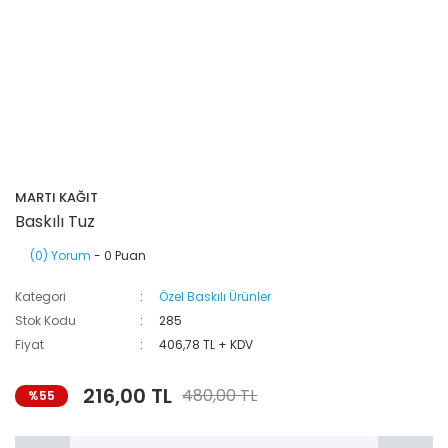
MARTI KAĞIT
Baskılı Tuz
(0) Yorum
- 0 Puan
Kategori
Özel Baskılı Ürünler
Stok Kodu
285
Fiyat
406,78 TL + KDV
216,00 TL
480,00 TL
%55