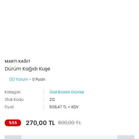
MARTI KAĞIT
Dürüm Kağıdı Kuşe
(0) Yorum
- 0 Puan
Kategori
Özel Baskılı Ürünler
Stok Kodu
212
Fiyat
508,47 TL + KDV
270,00 TL
600,00 TL
%55