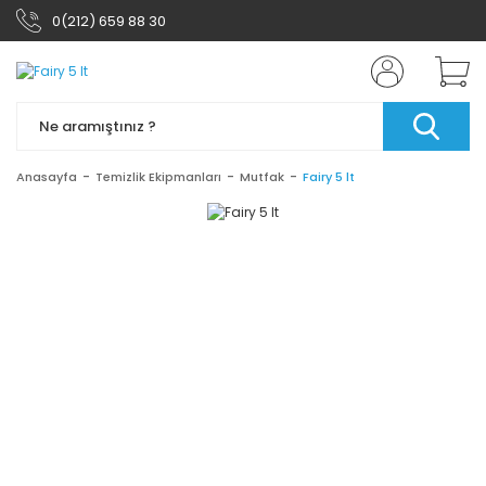
0(212) 659 88 30
Anasayfa
Temizlik Ekipmanları
Mutfak
Fairy 5 lt