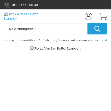
0(212) 659 88 30
Anasayfa
Temizlik Sarf Ürünleri
Çöp Poşetleri
Florex Altın Seri
Flor