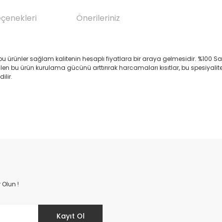
eçenekleri
Önerileriniz
bu ürünler sağlam kalitenin hesaplı fiyatlara bir araya gelmesidir. %100 Sa
etilen bu ürün kurulama gücünü arttırırak harcamaları kısıtlar, bu spesiya
ilir.
da yetersiz gördüğünüz noktaları öneri formunu kullanarak tarafımıza il
Bu ürüne ilk yorumu siz yapın!
Yorum Yaz
 Olun !
Kayıt Ol