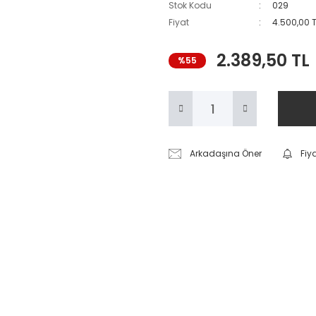
Stok Kodu
029
Fiyat
4.500,00 
2.389,50 TL
%55
Arkadaşına Öner
Fiy