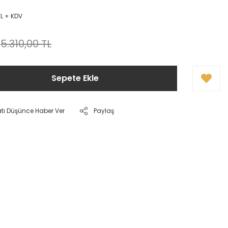
TL + KDV
5.310,00 TL
Sepete Ekle
atı Düşünce Haber Ver
Paylaş