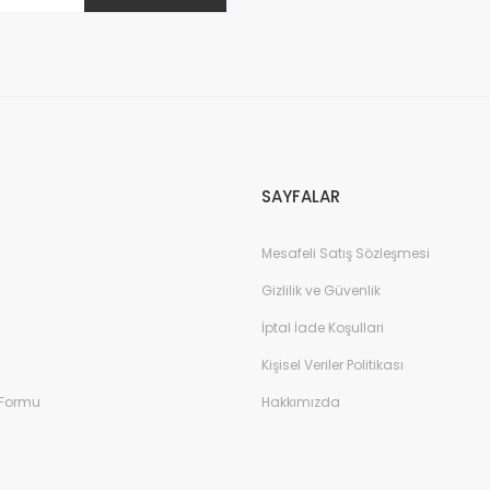
Gönder
SAYFALAR
Mesafeli Satış Sözleşmesi
Gizlilik ve Güvenlik
İptal İade Koşullari
Kişisel Veriler Politikası
 Formu
Hakkımızda