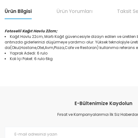
Ürün Bilgisi
Ürün Yorumları
Taksit S
Fotoselli Kağıt Havlu 22cm;
Kağıt Havlu 22cm, Martı Kağıt güvencesiyle dizayn edilen ve üretilen 
antınızda giderlerinizi düşürmeye yardımcı olur. Yüksek teknolojiyle ür
da(Okul,Hastane,Otel,Avm,Plaza,Cafe ve Restoran) kullanıma referans ed
Yaprak Adedi: 6 rulo
Koli İçi Paket: 6 rulo 6kg
Bu ürünün fiyat bilgisi, resim, ürün açıklamalarında ve diğer konular
Görüş ve önerileriniz için teşekkür ederiz.
E-Bültenimize Kaydolun
Ürün resmi kalitesiz, bozuk veya görüntülenemiyor.
Ürün açıklamasında eksik bilgiler bulunuyor.
Fırsat ve Kampanyalarımızı İlk Siz Haberdar
Ürün bilgilerinde hatalar bulunuyor.
Ürün fiyatı diğer sitelerden daha pahalı.