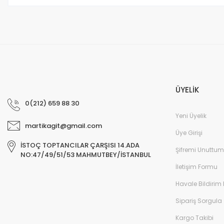
Bu ürüne benzer farklı alternatifler olmalı.
ÜYELİK
0(212) 659 88 30
Yeni Üyelik
martikagit@gmail.com
Üye Girişi
İSTOÇ TOPTANCILAR ÇARŞISI 14.ADA
Şifremi Unuttum
NO:47/49/51/53 MAHMUTBEY/İSTANBUL
İletişim Formu
Havale Bildirim
Sipariş Sorgula
Kargo Takibi