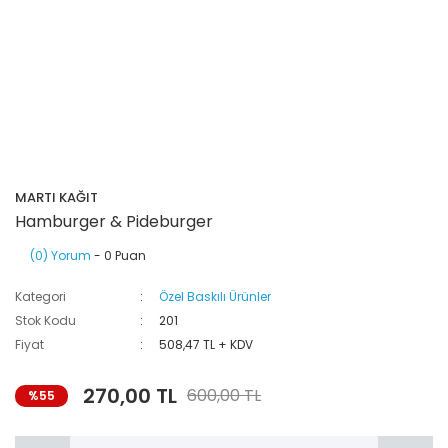
MARTI KAĞIT
Hamburger & Pideburger
(0) Yorum
- 0 Puan
Kategori
Özel Baskılı Ürünler
Stok Kodu
201
Fiyat
508,47 TL + KDV
270,00 TL
600,00 TL
%55