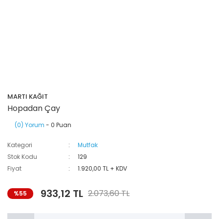
MARTI KAĞIT
Hopadan Çay
(0) Yorum
- 0 Puan
Kategori
Mutfak
Stok Kodu
129
Fiyat
1.920,00 TL + KDV
933,12 TL
2.073,60 TL
%55