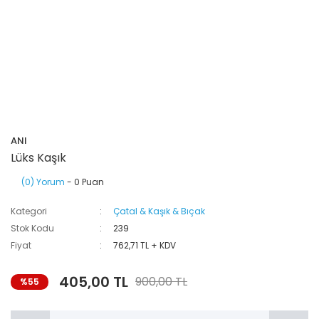
ANI
Lüks Kaşık
(0) Yorum
- 0 Puan
Kategori
Çatal & Kaşık & Bıçak
Stok Kodu
239
Fiyat
762,71 TL + KDV
405,00 TL
900,00 TL
%55