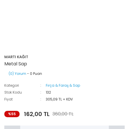
MARTI KAĞIT
Metal Sap
(0) Yorum
- 0 Puan
Kategori
Fırça & Faraş & Sap
Stok Kodu
132
Fiyat
305,09 TL + KDV
162,00 TL
360,00 TL
%55