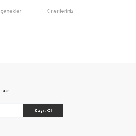
eçenekleri
Önerileriniz
da yetersiz gördüğünüz noktaları öneri formunu kullanarak tarafımıza il
Bu ürüne ilk yorumu siz yapın!
Yorum Yaz
 Olun !
Kayıt Ol