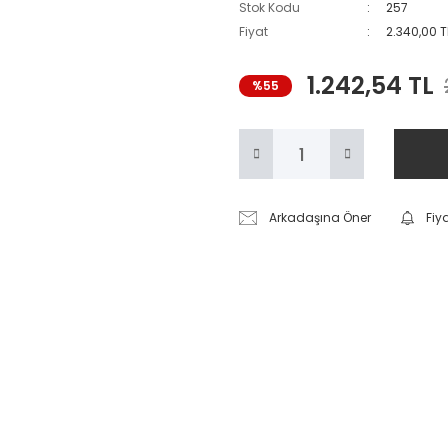
Stok Kodu
257
Fiyat
2.340,00 T
1.242,54 TL
%55
Arkadaşına Öner
Fiy