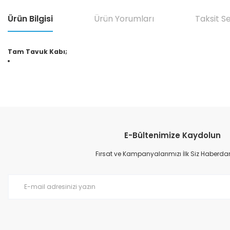
Ürün Bilgisi
Ürün Yorumları
Taksit S
Tam Tavuk Kabı;
Bu ürünün fiyat bilgisi, resim, ürün açıklamalarında ve diğer konular
Görüş ve önerileriniz için teşekkür ederiz.
E-Bültenimize Kaydolun
Ürün resmi kalitesiz, bozuk veya görüntülenemiyor.
Ürün açıklamasında eksik bilgiler bulunuyor.
Fırsat ve Kampanyalarımızı İlk Siz Haberdar
Ürün bilgilerinde hatalar bulunuyor.
Ürün fiyatı diğer sitelerden daha pahalı.
Bu ürüne benzer farklı alternatifler olmalı.