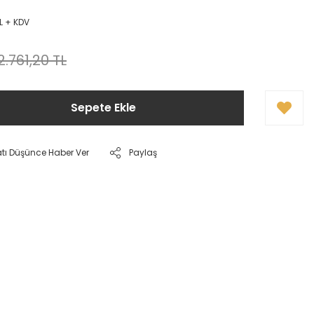
L + KDV
2.761,20 TL
Sepete Ekle
atı Düşünce Haber Ver
Paylaş